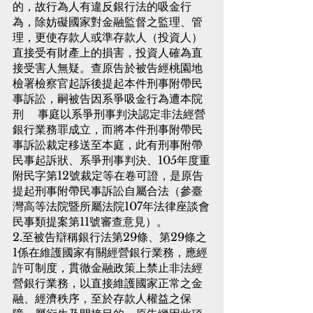
的，故行為人有違反銀行法的吸金行
為，除妨礙國家對金融監督之監理、管
理，更使存款人或準存款人（投資人）
直接受有財產上的損害，投資人確為直
接受害人無疑。查原告於被告經桃園地
檢署檢察官起訴後提起本件刑事附帶民
事訴訟，嗣被告因系爭吸金行為遭本院
刑    事庭以系爭刑事判決認定非法經營
銀行業務罪成立，而將本件刑事附帶民
事訴訟裁定移送至本庭，此有刑事附帶
民事起訴狀、系爭刑事判決、105年度重
附民字第12號裁定等在卷可證，是原告
提起刑事附帶民事訴訟自屬合法（參臺
灣高等法院暨所屬法院107年法律座談會
民事類提案第11號審查意見）。
2.至被告辯稱銀行法第29條、第29條之
1係在維護國家有關經營銀行業務，應經
許可制度，貫徹金融政策上禁止非法經
營銀行業務，以直接維護國家正常之金
融、經濟秩序，至於存款人權益之保