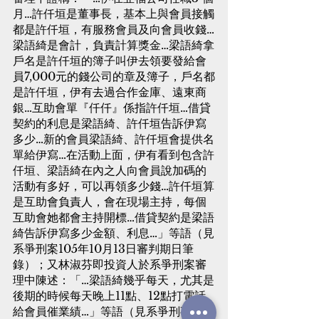
月…許仟垣是董事長，基本上與會員接觸
都是許仟垣，有服務會員及向會員收錢…
梁語綺是會計，負責計算獎金…梁語綺拿
戶名是許仟垣的簿子叫伊去領要發給會
員7,000元的錢公司的章及簿子，戶名都
是許仟垣，伊有去過合作金庫、遠東商
銀…互助會單『仟仟』係指許仟垣…借貸
契約的利息是梁語綺、許仟垣告訴伊寫
多少…新的會員梁語綺、許仟垣會提供名
單給伊寫…在活動上面，伊有看到包含許
仟垣、梁語綺在內之人向會員說加碼的
活動有多好，可以再領多少錢…許仟垣算
是互助會負責人，會在現場主持，每個
互助會她都會主持開標…借貸契約是梁語
綺告訴伊寫多少金額、利息…」等語（見
系爭刑案105年10月13日審判期日筆
錄）；又林淑芬即投資人於系爭刑案審
理中陳述：「…梁語綺幾乎每天，尤其是
後期的時候每天晚上11點、12點打電話
給會員催業績…」等語（見系爭刑事案件