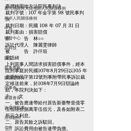
臺灣桃園地方法院民事判決
臺灣地區與大陸地區人民關係條例
裁判字號：107 年金字第 98 號民事判
兩岸人民關係條例
決
裁判日期：民國 108 年 07 月 31 日
中資
裁判案由：損害賠償
原　　　告　林○○
研發中心
訴訟代理人　陳麗雯律師
高科技
被　　　告　許仟垣
梁語綺
國安
上列當事人間請求損害賠償事件，經本
股東查帳
院刑事庭於民國107年8月29日以105 年
度重附民字第12號刑事附帶民事訴訟裁
陳麗雯律師
定移送前來，於108年7月9日辯論終
理事會
結，本院判決如下：
主      文
改選會長
一、被告應連帶給付原告新臺幣壹億零
改選理監事
伍佰陸拾捌萬零伍佰元，及各如附表二
所示之利息。
法律顧問
二、原告其餘之訴駁回。
公會
三、訴訟費用由被告連帶負擔。