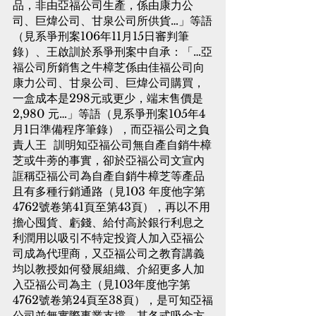
品，非由亞福公司生產，係由康力公
司、巨煒公司、甘泉公司所供貨…」等語
（見系爭刑案106年11月15日審判筆
錄）、王啟訓於系爭刑案中自承：「…亞
福公司所銷售之牛樟芝係由佳福公司向
康力公司、甘泉公司、巨煒公司購買，
一盒成本是298元或更少，端末售價是
2,980 元…」等語（見系爭刑案105年4
月1日準備程序筆錄），而亞福公司之負
責人王  訓明知亞福公司無自產自銷牛樟
芝或牛蒡的事實，卻於亞福公司文宣內
誆稱亞福公司為自產自銷牛樟芝等產品
且有多種行銷通路（見103 年度他字第
4762號卷第41頁至第43頁），再以不用
擔心囤貨、虧錢、給付高於銀行利息之
利潤用以吸引不特定投資人加入亞福公
司成為代理商，又亞福公司之教育講義
均以教授如何發展組織、介紹更多人加
入亞福公司為主（見103年度他字第
4762號卷第24頁至38頁），是可知亞福
公司並無實際事業支撐，其各式吸金方