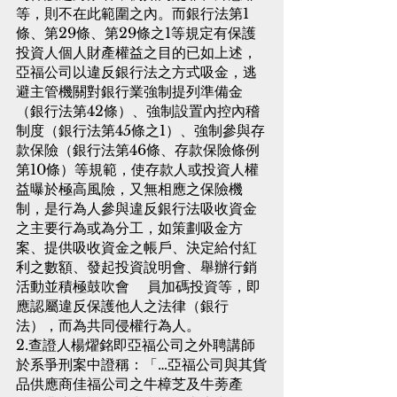
等，則不在此範圍之內。而銀行法第1 
條、第29條、第29條之1等規定有保護
投資人個人財產權益之目的已如上述，
亞福公司以違反銀行法之方式吸金，逃
避主管機關對銀行業強制提列準備金
（銀行法第42條）、強制設置內控內稽
制度（銀行法第45條之1）、強制參與存
款保險（銀行法第46條、存款保險條例
第10條）等規範，使存款人或投資人權
益曝於極高風險，又無相應之保險機
制，是行為人參與違反銀行法吸收資金
之主要行為或為分工，如策劃吸金方
案、提供吸收資金之帳戶、決定給付紅
利之數額、發起投資說明會、舉辦行銷
活動並積極鼓吹會    員加碼投資等，即
應認屬違反保護他人之法律（銀行
法），而為共同侵權行為人。
2.查證人楊燿銘即亞福公司之外聘講師
於系爭刑案中證稱：「…亞福公司與其貨
品供應商佳福公司之牛樟芝及牛蒡產