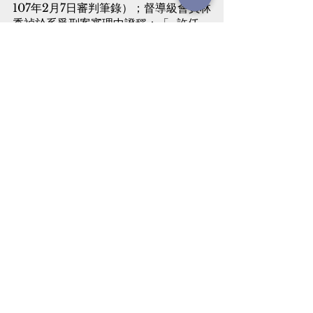
107年2月7日審判筆錄）；督導級會員林
秀禎於系爭刑案審理中證稱：「…許仟
垣、梁語綺都會叫伊再加碼，晚上11、
12點都會打電話…」等語（見系爭刑事案
件105年11月9日審判筆錄）。
4.依上證人之陳述可知，許仟垣有舉辦
活動、提供帳戶、主持抽籤、指示如何
給付紅利、推出投資方案等吸金主要行
為及分工；梁語綺於亞福公司內則有掌
管資金流出、流入、決定如何給付借貸
契約之利息、擔任借貸契約此吸金方案
之負責人、管理公司內之小姐，在活動
裡鼓吹會員加碼、近午夜還以電話催業
績等行為，核與單純會計、行政工作有
間，亦有實質實行違反銀行法之主要行
為，故許仟垣、梁語綺既與亞福公司、
王啟訓有共同為違反銀行法之主要行
為，自屬違反保護他人法律（銀行法）
之侵權行為，原告得依民法第184條第2
項、第185條第1項請求被告連帶負損害