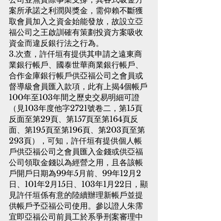
案所承諾之利潤與獎金，需仰賴不斷獲
取會員加入之資金始能發放，故設立亞
福公司之王啟訓確有策劃投資方案吸收
資金而違反銀行法之行為。
3.次查，許仟垣有提供其申請之遠東商
業銀行帳戶、國泰世華商業銀行帳戶、
合作金庫銀行帳戶供亞福公司之會員或
督導級會員匯入款項，此有上揭4個帳戶
100年至103年間之歷史交易明細可證
（見103年度他字2721號卷二，第15頁
反面至第29頁、第157頁至第164頁反
面、第195頁至第196頁、第203頁至第
293頁），可知，許仟垣有提供個人帳
戶供亞福公司之會員匯入金錢或供亞福
公司領取金錢以為經營之用，且各該帳
戶開戶日期為99年5月前、99年12月2
日、101年2月15日、103年1月22日，顯
見許仟垣係有意的陸續辦理新帳戶並提
供帳戶予亞福公司使用。參以證人朱霈
宜即亞福公司前員工於系爭刑案審理中