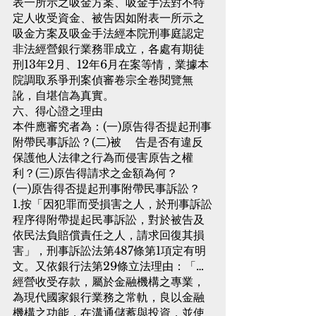
表一所示之吸金方案、吸金手法對不特
定人收受資金、被告因如附表一所示之
吸金方案及吸金手法經本院刑事庭認定
非法經營銀行業務罪成立，各處有期徒
刑13年2月、12年6月在案等情，業據本
院調取系爭刑案偵審卷宗全卷閱覽無
訛，自堪信為真實。
六、得心證之理由
本件應審究者為：(一)原告得否提起刑事
附帶民事訴訟？(二)被    告是否有違反
保護他人法律之行為而侵害原告之權
利？(三)原告得請求之金額為何？
(一)原告得否提起刑事附帶民事訴訟？
1.按「因犯罪而受損害之人，於刑事訴訟
程序得附帶提起民事訴訟，對於被告及
依民法負賠償責任之人，請求回復其損
害」，刑事訴訟法第487條第1項定有明
文。又依銀行法第29條立法理由：「…
經營收受存款，屬於金融機構之專業，
為現代國家銀行業務之常軌，良以金融
機構之功能，在溝通儲蓄與投資，並使