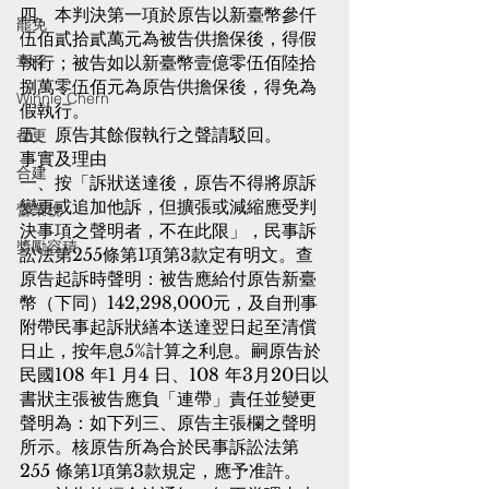
四、本判決第一項於原告以新臺幣參仟
罷免
伍佰貳拾貳萬元為被告供擔保後，得假
執行；被告如以新臺幣壹億零伍佰陸拾
章程
捌萬零伍佰元為原告供擔保後，得免為
Winnie Chern
假執行。
五、原告其餘假執行之聲請駁回。
都更
事實及理由
合建
一、按「訴狀送達後，原告不得將原訴
變更或追加他訴，但擴張或減縮應受判
營業稅
決事項之聲明者，不在此限」，民事訴
獎勵容積
訟法第255條第1項第3款定有明文。查
原告起訴時聲明：被告應給付原告新臺
幣（下同）142,298,000元，及自刑事
附帶民事起訴狀繕本送達翌日起至清償
日止，按年息5%計算之利息。嗣原告於
民國108 年1 月4 日、108 年3月20日以
書狀主張被告應負「連帶」責任並變更
聲明為：如下列三、原告主張欄之聲明
所示。核原告所為合於民事訴訟法第
255 條第1項第3款規定，應予准許。