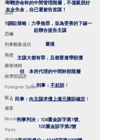
詐欺
年輕拼命幹的中間管理階層，不僅親朋好
友全失金，自已還被告首謀！
誹謗
侮辱
訴訟策略：力爭無罪，並為受害的下線一
起聯合提告主謀
恐嚇
最後
刑事翻案成功
商標
主謀大都有罪，且都要連帶賠償
榮譽律師
但　本所代理的中間幹部階層
經濟部認證
ü  
刑事：
不起訴
！
Foreigner Saver
殺人
ü  
民事：
向主謀求償上億元勝訴確定
！
傷害
Murder
刑事判決：104重金訴字第1號、
　　　105重金訴字第2號
Injury