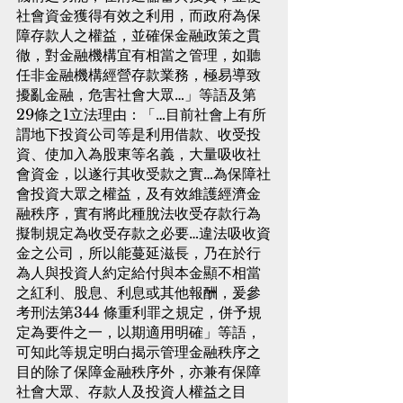
社會資金獲得有效之利用，而政府為保
障存款人之權益，並確保金融政策之貫
徹，對金融機構宜有相當之管理，如聽
任非金融機構經營存款業務，極易導致
擾亂金融，危害社會大眾…」等語及第
29條之1立法理由：「…目前社會上有所
謂地下投資公司等是利用借款、收受投
資、使加入為股東等名義，大量吸收社
會資金，以遂行其收受款之實…為保障社
會投資大眾之權益，及有效維護經濟金
融秩序，實有將此種脫法收受存款行為
擬制規定為收受存款之必要…違法吸收資
金之公司，所以能蔓延滋長，乃在於行
為人與投資人約定給付與本金顯不相當
之紅利、股息、利息或其他報酬，爰參
考刑法第344 條重利罪之規定，併予規
定為要件之一，以期適用明確」等語，
可知此等規定明白揭示管理金融秩序之
目的除了保障金融秩序外，亦兼有保障
社會大眾、存款人及投資人權益之目