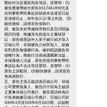
暨給付法定遲延利息等語。並聲明：(1)
被告應連帶給付原告105,748,000元及
自刑事附帶民事起訴狀繕本送達翌日起
至清償日止，按年息5%計算之利息、(2)
願供擔保，請准宣告假執行。
四、被告未於準備程序期日及言詞辯論
期日到場，惟據其先前提出之書狀辯
以：原告係受訴外人黃子媚介紹才加入
亞福公司，非因被告介紹而加入，故被
告對原告無侵權行為。縱鈞院認被告有
侵權行為，惟銀行法係保護國家法益，
非保護個人法益，原告所提刑事附帶民
事訴訟為不合法等語置辯。並聲明：(1)
原告之訴駁回、(2)願供擔保，請准宣告
免為假執行。
五、原告主張王啟訓為亞福公司、佳福
公司實際負責人、被告許仟垣為王啟訓
之妻兼佳福公司會計、被告梁語綺為許
仟垣弟媳兼亞福公司會計、亞福公司於
100年5月至103年6月24日間，以如附