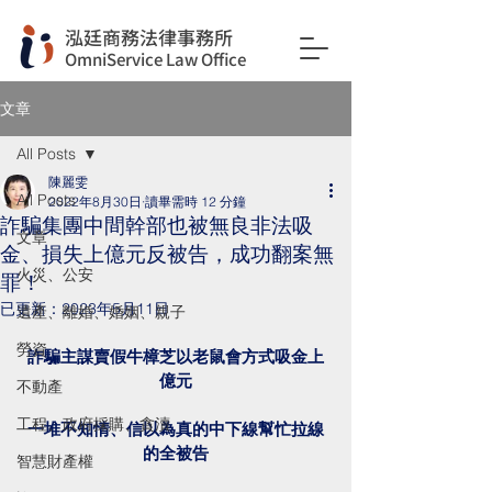
​泓廷商務法律事務所
OmniService Law Office
文章
All Posts
陳麗雯
All Posts
2022年8月30日
讀畢需時 12 分鐘
詐騙集團中間幹部也被無良非法吸
文章
金、損失上億元反被告，成功翻案無
火災、公安
罪！
已更新：
2023年5月11日
遺產、離婚、婚姻、親子
勞資
詐騙主謀賣假牛樟芝以老鼠會方式吸金上
億元
不動產
工程、政府採購、貪瀆
一堆不知情、信以為真的中下線幫忙拉線
的全被告
智慧財產權