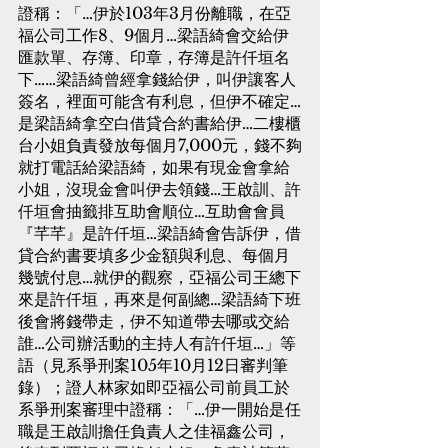
證稱：「…伊於103年3月份離職，在亞
福公司工作8、9個月…梁語綺會交給伊
匯款單、存簿、印章，存簿是許仟垣名
下……梁語綺曾經拿錢給伊，叫伊讓客人
簽名，裡面可能含有利息，但伊不確定…
是梁語綺拿空白借貸合約書給伊…二樓櫃
台小姐負責發放每個月7,000元，錢不夠
就打電話給梁語綺，如果有現金會拿給
小姐，沒現金會叫伊去領錢…王啟訓、許
仟垣會抽籤排互助會順位…互助會會員
『芊芊』是許仟垣…梁語綺會告訴伊，借
貸合約書要填多少金額與利息、每個月
幾號付息…就伊的觀察，亞福公司王總下
來是許仟垣，再來是何副總…梁語綺下班
後會將錢帶走，伊不知道帶去哪或交給
誰…公司辦活動的主持人有許仟垣…」等
語（見系爭刑案105年10月12日審判筆
錄）；證人林家如即亞福公司前員工於
系爭刑案審理中證稱：「…伊一開始是任
職是王啟訓擔任負責人之佳福鑫公司，