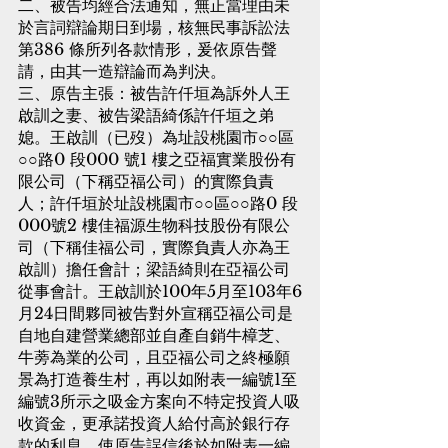
二、被告均經合法通知，無正當理由未
於言詞辯論期日到場，核無民事訴訟法
第386 條所列各款情形，爰依原告聲
請，由其一造辯論而為判決。
三、原告主張：被告許仟垣為訴外人王
啟訓之妻、被告梁語綺係許仟垣之弟
媳。王啟訓（已歿）為址設桃園市○○區
○○路0 段000 號1 樓之亞福實業股份有
限公司（下稱亞福公司）的實際負責
人；許仟垣於址設桃園市○○區○○路0 段
000號2 樓佳福源生物科技股份有限公
司（下稱佳福公司，實際負責人亦為王
啟訓）擔任會計；梁語綺則在亞福公司
從事會計。王啟訓於100年5月至103年6
月24日間夥同被告對外宣稱亞福公司是
自地自建營業總部並自產自銷牛樟芝、
牛蒡為業的公司，且亞福公司之終極願
景為打造養生村，再以如附表一編號1至
編號3所示之吸金方案向不特定投資人吸
收資金，更承諾投資人給付高於銀行存
款的利息，使原告誤信後於如附表一編