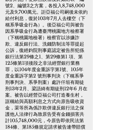
號2、編號3之方案，各投入8,748,000
元及9,700萬元。詎亞福公司嗣後未依約
給付利息，復於103年7月人去樓空（下
稱系爭吸金行為）。後亞福公司與被告
因系爭吸金行為遭臺灣桃園地方檢察署
（下稱桃園地檢署）檢察官以涉嫌詐
欺、違反銀行法、洗錢防制法等罪提起
公訴，復經鈞院刑事庭認定被告所犯係
銀行法第29條之1、第29條第1 項、第
125條第1項後段之非法經營銀行業務
罪，以104年度金重訴字第1號、105年
度金重訴字第2 號刑事判決（下稱系爭
刑事判決、系爭刑案）處許仟垣有期徒
刑13年2月、梁語綺有期徒刑12年6 月在
案。被告以經營亞福公司打造養生村，
誆稱給與高額利息之方式向原告吸收資
金，渠等所為係詐欺併違反銀行法之保
護他人法律行為致原告受有金錢損害共
計105,748,000元，今原告即依民法第
184條、第185條規定請求被告連帶賠償