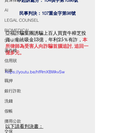
資深律師
不起訴處分：104偵字第1098號
AI
民事判決：107重金字第98號
LEGAL COUNSEL
BIOMEDICAL
亞福詐騙集團誘騙上百人買賣牛樟芝投
資，非法吸金13億，年利25％有詐，
本
STARTUP
所律師為受害人向詐騙首腦追討, 追回一
著作權
億多元。
信用狀
刑事
https://youtu.be/hfRmXBWkvSw
羈押
銀行詐欺
洗錢
假帳
挪用公款
以下請看判決書：
交保