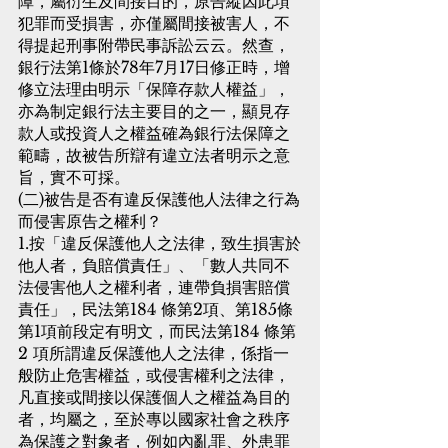
障，屬衍生及間接目的，原告縱因此項
犯罪而受損害，亦僅屬間接被害人，不
得提起刑事附帶民事訴訟云云。然查，
銀行法第1條於78年7月17日修正時，增
修立法理由明示「保障存款人權益」，
亦為制定銀行法主要目的之一，顯見存
款人或投資人之權益確為銀行法保障之
範疇，故被告所辯有違立法者明示之意
旨，實不可採。
(二)被告是否有違反保護他人法律之行為
而侵害原告之權利？
1.按「違反保護他人之法律，致生損害於
他人者，負賠償責任」、「數人共同不
法侵害他人之權利者，連帶負損害賠償
責任」，民法第184 條第2項、第185條
第1項前段定有明文，而民法第184 條第
2 項所謂違反保護他人之法律，係指一
般防止危害權益，或侵害權利之法律，
凡直接或間接以保護個人之權益為目的
者，均屬之，至於專以國家社會之秩序
為保護之對象者，例如內亂罪、外患罪