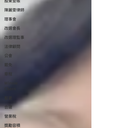
股東查帳
陳麗雯律師
理事會
改選會長
改選理監事
法律顧問
公會
罷免
章程
Winnie
Chern
都更
合建
營業稅
獎勵容積