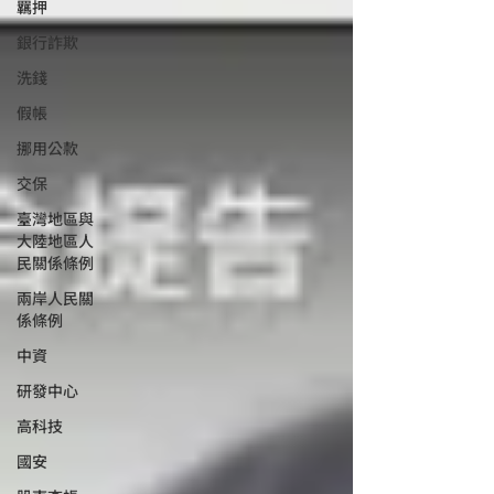
羈押
銀行詐欺
洗錢
假帳
挪用公款
交保
臺灣地區與
大陸地區人
民關係條例
兩岸人民關
係條例
中資
研發中心
高科技
國安