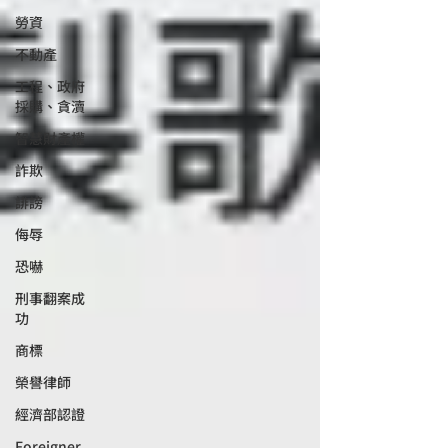
勞資
不動產
工程、政府
採購、貪瀆
智慧財產權
詐欺
誹謗
侮辱
恐嚇
刑事翻案成
功
商標
榮譽律師
經濟部認證
Foreigner