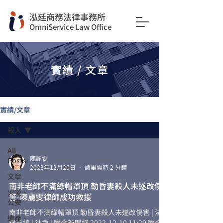
​泓廷商務法律事務所
OmniService Law Office
實績 / 文章
實績/文章
殺人
All
陳麗雯
Posts
2023年12月20日
讀畢需時 2 分鐘
文章
南非老師不滿綠帽罩頂 勒昏妻殺人未遂改傷
火災、
害-陳麗雯律師成功救援
公安
南非老師不滿綠帽罩頂 勒昏妻殺人未遂改傷害 | 法
遺產、
律前線 | 社會 | 聯合新聞網 2022-12-10 11:29 聯合