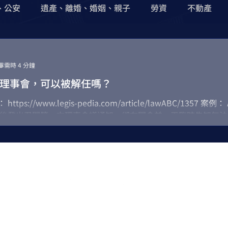
、公安
遺產、離婚、婚姻、親子
勞資
不動產
智慧財產權
詐欺
誹謗
侮辱
恐嚇
刑
畢需時 4 分鐘
理事會，可以被解任嗎？
證
Foreigner Saver
殺人
傷害
Murder
tps://www.legis-pedia.com/article/lawABC/1357
後發出召開第一次理事會議通知，卻在開會前一天臨時告知無法
席開...
L
BIOMEDICAL
STARTUP
著作權
信用狀
WhatsApp
LINE
​電話:
+886-2-2542-9950