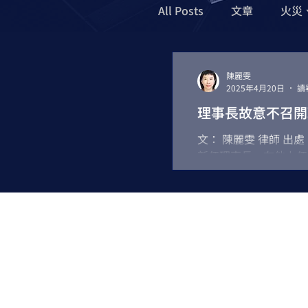
All Posts
文章
火災
工程、政府採購、貪瀆
陳麗雯
2025年4月20日
讀
理事長故意不召開
榮譽律師
經濟部認
文： 陳麗雯 律師 出處： ht
新任理事長，在他上任
過半數的理事還是如期出
AI
LEGAL COUNSE
銀行詐欺
​泓廷商務法律事務所
OmniService Law Office