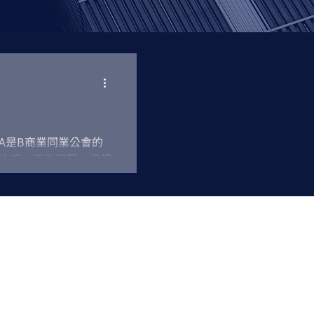
事翻案成功
商標
Injury
資深律師
 案例： A是B商業同業公會的
出席，不能召開，但超
刑事
羈押