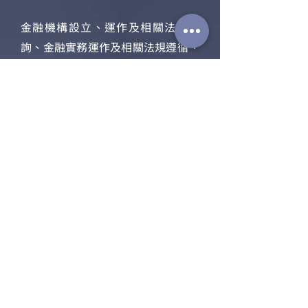
金融機構設立、運作及相關法規諮
詢、金融實務運作及相關法規遵循、
財務風險規劃諮詢、應收帳款處理
其他
車禍/醫療糾紛、債務糾紛、詐欺侵
占、消費爭議/廣告不實、誹謗、傷
害、稅務規劃及訴訟、 國內外收
養、侵占/詐欺、妨害名譽/誹謗
​泓廷商務法律事務所
OmniService Law Office