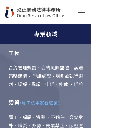
​泓廷商務法律事務所
OmniService Law Office
​專業領域
工程
合約管理規劃、合約風險監控、索賠
策略建構、 爭議處理、規劃並執行談
判、調解、異議、申訴、仲裁 、訴訟
勞資
(罷工法專家看這裏)
罷工、解雇、資譴 、不適任、公安意
外、職災、外勞、競業禁止、保密違